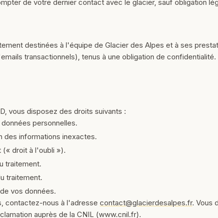
pter de votre dernier contact avec le glacier, sauf obligation lég
tement destinées à l'équipe de Glacier des Alpes et à ses presta
mails transactionnels), tenus à une obligation de confidentialité. 
 vous disposez des droits suivants :
s données personnelles.
on des informations inexactes.
(« droit à l'oubli »).
u traitement.
 du traitement.
té de vos données.
s, contactez-nous à l'adresse
contact@glacierdesalpes.fr
. Vous 
réclamation auprès de la CNIL (www.cnil.fr).